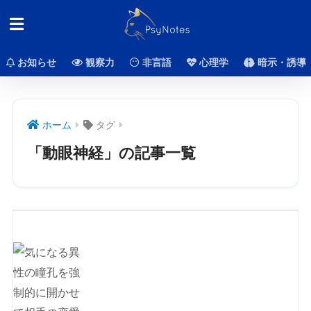
お知らせ
観察力
非言語
心理学
暗示・誘導
ホーム
タグ
「動眼神経」の記事一覧