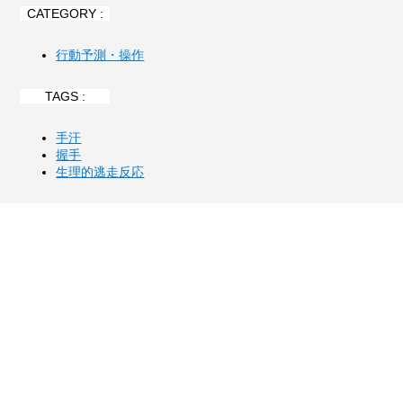
CATEGORY :
行動予測・操作
TAGS :
手汗
握手
生理的逃走反応