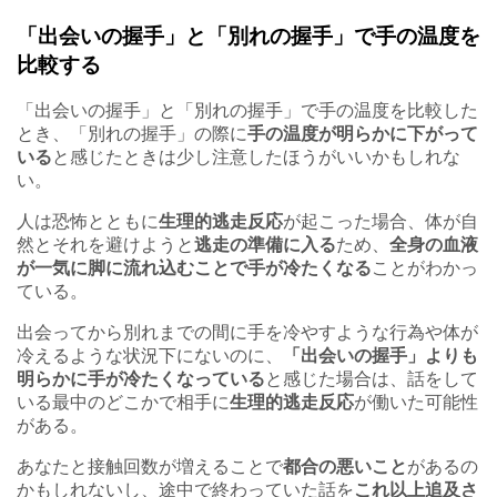
「出会いの握手」と「別れの握手」で手の温度を
比較する
「出会いの握手」と「別れの握手」で手の温度を比較した
とき、「別れの握手」の際に
手の温度が明らかに下がって
いる
と感じたときは少し注意したほうがいいかもしれな
い。
人は恐怖とともに
生理的逃走反応
が起こった場合、
体が自
然とそれを避けようと
逃走の準備に入る
ため、
全身の血液
が一気に脚に流れ込むことで手が冷たくなる
ことがわかっ
ている。
出会ってから別れまでの間に手を冷やすような行為や体が
冷えるような状況下にないのに、
「出会いの握手」よりも
明らかに手が冷たくなっている
と感じた場合は、話をして
いる最中のどこかで相手に
生理的逃走反応
が働いた可能性
がある。
あなたと接触回数が増えることで
都合の悪いこと
があるの
かもしれないし、途中で終わっていた話を
これ以上追及さ