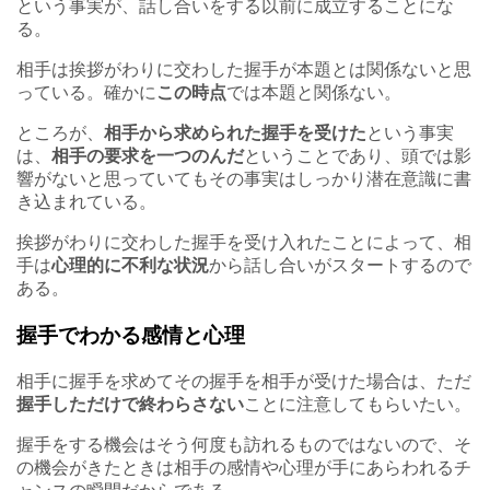
という事実が、話し合いをする以前に成立することにな
る。
相手は挨拶がわりに交わした握手が本題とは関係ないと思
っている。確かに
この時点
では本題と関係ない。
ところが、
相手から求められた握手を受けた
という事実
は、
相手の要求を一つのんだ
ということであり、頭では影
響がないと思っていてもその事実はしっかり潜在意識に書
き込まれている。
挨拶がわりに交わした握手を受け入れたことによって、相
手は
心理的に不利な状況
から話し合いがスタートするので
ある。
握手でわかる感情と心理
相手に握手を求めてその握手を相手が受けた場合は、ただ
握手しただけで終わらさない
ことに注意してもらいたい。
握手をする機会はそう何度も訪れるものではないので、そ
の機会がきたときは相手の感情や心理が手にあらわれるチ