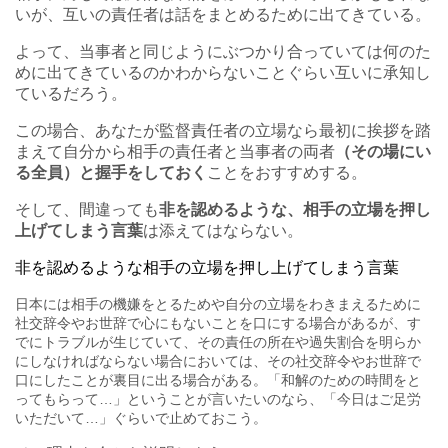
いが、互いの責任者は話をまとめるために出てきている。
よって、当事者と同じようにぶつかり合っていては何のた
めに出てきているのかわからないことぐらい互いに承知し
ているだろう。
この場合、あなたが監督責任者の立場なら最初に挨拶を踏
まえて
自分から相手の責任者と当事者の両者
（その場にい
る全員）と握手をしておく
ことをおすすめする。
そして、間違っても
非を認めるような、相手の立場を押し
上げてしまう言葉
は添えてはならない。
非を認めるような相手の立場を押し上げてしまう言葉
日本には相手の機嫌をとるためや自分の立場をわきまえるために
社交辞令やお世辞で心にもないことを口にする場合があるが、す
でにトラブルが生じていて、その責任の所在や過失割合を明らか
にしなければならない場合においては、その社交辞令やお世辞で
口にしたことが裏目に出る場合がある。「和解のための時間をと
ってもらって…」ということが言いたいのなら、「今日はご足労
いただいて…」ぐらいで止めておこう。