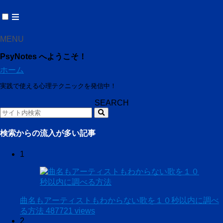
MENU
PsyNotes へようこそ！
ホーム
実践で使える心理テクニックを発信中！
SEARCH
検索からの流入が多い記事
1
曲名もアーティストもわからない歌を１０秒以内に調べ
る方法
487721 views
2