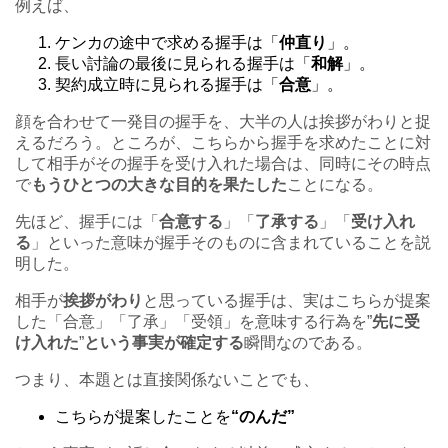
例えば、
ケンカの途中で求める握手は「
仲直り
」。
長い討論の最後に見られる握手は「
和解
」。
契約成立時に見られる握手は「
合意
」。
顔を合わせて一発目の握手を、大半の人は挨拶がわりと捉
えるだろう。ところが、こちらから握手を求めたことに対
して相手がその握手を受け入れた場合は、同時にその時点
で
もうひとつの大きな目的を果たした
ことになる。
先ほど、握手には「
合意する
」「
了承する
」「
受け入れ
る
」といった意味が握手そのものに含まれていることを説
明した。
相手が
挨拶がわり
と思っている握手は、実はこちらが提案
した「合意」「了承」「受領」を意味する行為を”
先に受
け入れた
”
という事実が確定する
瞬間なのである。
つまり、本題とは直接関係ないことでも、
こちらが提案したことを
“
のんだ”