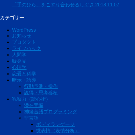
「手のひら」をこすり合わせるしぐさ
2018.11.07
カテゴリー
WordPress
お知らせ
プロダクト
ライフハック
人間学
嘘発見
心理学
恋愛と科学
暗示・誘導
行動予測・操作
説得・思考移植
観察力（読心術）
潜在意識
神経言語プログラミング
非言語
ボディランゲージ
微表情（表情分析）