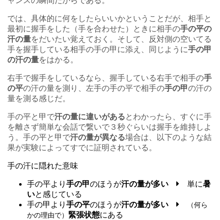
ャンスの瞬間だからである。
では、具体的に何をしたらいいかということだが、相手と
最初に握手をした（手を合わせた）ときに相手の
手の平の
汗の量
をだいたい覚えておく。そして、反対側の空いてる
手を握手している相手の手の甲に添え、同じように
手の甲
の汗の量
をはかる。
右手で握手をしているなら、握手している右手で相手の
手
の平
の汗の量を測り、左手の手の平で相手の
手の甲
の汗の
量を測る感じだ。
手の平と甲で
汗の量に違いがある
とわかったら、すぐに手
を離さず簡単な会話で繋いで３秒ぐらいは握手を維持しよ
う。手の平と甲で
汗の量が異なる
場合は、以下のような結
果が実験によってすでに証明されている。
手の汗に隠れた意味
手の平より
手の甲
のほうが
汗の量が多い
単に
暑
い
と感じている
手の甲より
手の平
のほうが
汗の量が多い
（何ら
緊張状態
にある
かの理由で）