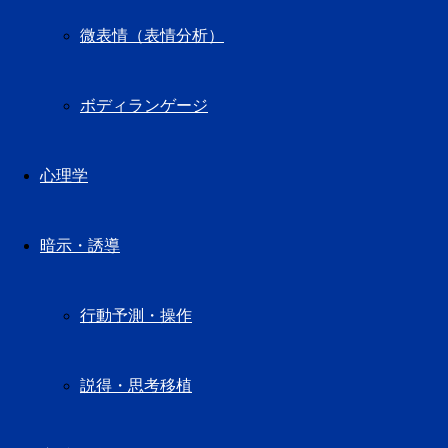
微表情（表情分析）
ボディランゲージ
心理学
暗示・誘導
行動予測・操作
説得・思考移植