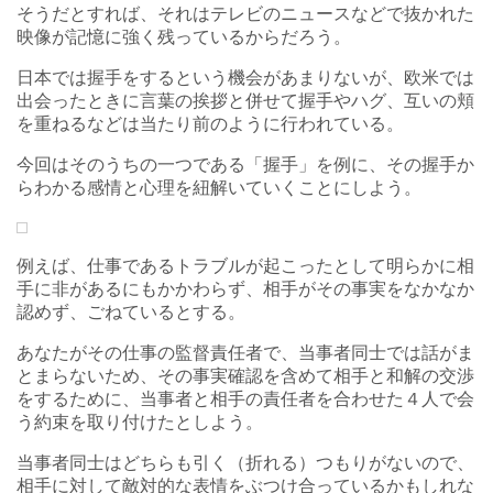
そうだとすれば、それはテレビのニュースなどで抜かれた
映像が記憶に強く残っているからだろう。
日本では握手をするという機会があまりないが、欧米では
出会ったときに言葉の挨拶と併せて握手やハグ、互いの頬
を重ねるなどは当たり前のように行われている。
今回はそのうちの一つである「握手」を例に、その握手か
らわかる感情と心理を紐解いていくことにしよう。
例えば、仕事であるトラブルが起こったとして明らかに相
手に非があるにもかかわらず、相手がその事実をなかなか
認めず、ごねているとする。
あなたがその仕事の監督責任者で、当事者同士では話がま
とまらないため、その事実確認を含めて相手と和解の交渉
をするために、当事者と相手の責任者を合わせた４人で会
う約束を取り付けたとしよう。
当事者同士はどちらも引く（折れる）つもりがないので、
相手に対して敵対的な表情をぶつけ合っているかもしれな