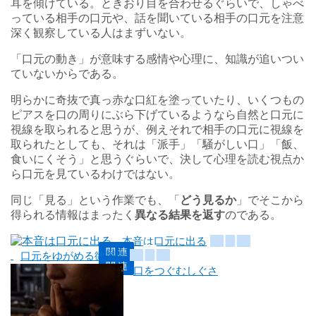
耳を傾けている。ときおり目を合わせるぐらいで、しゃべ
っている相手の口元や、話を聞いている相手の口元を注意
深く観察している人はまずいない。
「口元の動き」が意味する感情や心理に、知識が追いつい
ていないからである。
明らかに奇抜で真っ赤な口紅を塗っていたり、いくつもの
ピアスを口の周りにぶら下げているようなら自然と口元に
視線を取られると思うが、例えそれで相手の口元に視線を
取られたとしても、それは「派手」「騒がしい口」「飯、
食いにくそう」と思うぐらいで、決して心理を読む視点か
ら口元を見ているわけではない。
同じ「見る」という作業でも、「
どう見るか
」でそこから
得られる情報はまったく
異なる結果を返す
のである。
本音は口元に出る
口元をゆがめる微表情
口をつぐむしぐさ