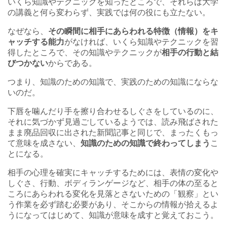
いくら知識やテクニックを知ったところで、それらは大学
の講義と何ら変わらず、実践では何の役にも立たない。
なぜなら、
その瞬間に相手にあらわれる特徴（情報）
をキ
ャッチする能力
がなければ、いくら知識やテクニックを習
得したところで、その知識やテクニックが
相手の行動と結
びつかない
からである。
つまり、知識のための知識で、実践のための知識にならな
いのだ。
下唇を噛んだり手を擦り合わせるしぐさをしているのに、
それに気づかず見過ごしているようでは、読み飛ばされた
まま廃品回収に出された新聞記事と同じで、まったくもっ
て意味を成さない、
知識のための知識で終わってしまう
こ
とになる。
相手の心理を確実にキャッチするためには、表情の変化や
しぐさ、行動、ボディランゲージなど、相手の体の至ると
ころにあらわれる変化を見落とさないための「観察」とい
う作業を必ず踏む必要があり、そこからの情報が拾えるよ
うになってはじめて、知識が意味を成すと覚えておこう。