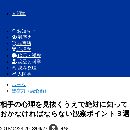
人間学
お知らせ
観察力
非言語
心理学
暗示・誘導
恋愛と科学
思考整理
人間学
ホーム
観察力（読心術）
相手の心理を見抜くうえで絶対に知って
おかなければならない観察ポイント３選
2018/04/23
2018/04/27
4分