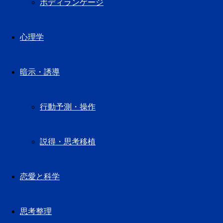
ボディランゲージ
心理学
暗示・誘導
行動予測・操作
説得・思考移植
恋愛と科学
思考整理