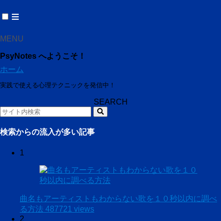
MENU
PsyNotes へようこそ！
ホーム
実践で使える心理テクニックを発信中！
SEARCH
検索からの流入が多い記事
1
曲名もアーティストもわからない歌を１０秒以内に調べ
る方法
487721 views
2