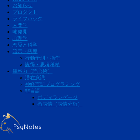
お知らせ
プロダクト
ライフハック
人間学
嘘発見
心理学
恋愛と科学
暗示・誘導
行動予測・操作
説得・思考移植
観察力（読心術）
潜在意識
神経言語プログラミング
非言語
ボディランゲージ
微表情（表情分析）