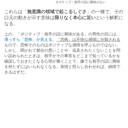
ネガティブ：相手の話に興味がない
これらは「
無意識の領域で起こるしぐさ
」の一種で、その
口元の動きが示す意味は
限りなく本心に近い
という解釈に
なる。
上の、「ポジティブ：相手の話に興味がある」の男性の目には、
薄っすら「恐怖」が見える
。
「恐怖」は不快な感情に分類される
もので、恐怖そのものはポジティブな感情を呼ぶものではない。
しかし、聞かれて都合の悪いことや、追及されたくないことを問
い詰められたときは、
相手がその事実をどこまで知っているかを
確認しておきたくなる心理が働く
ことで、嫌でも相手の話に興味
を持たずにはいられなくなる。表情と照らし合わせれば、納得で
きるはずだ。