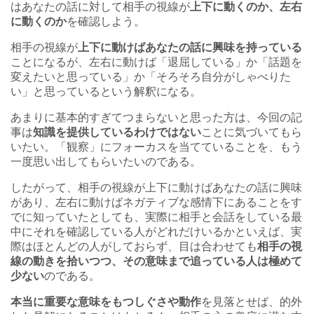
はあなたの話に対して相手の視線が
上下に動くのか、左右
に動くのか
を確認しよう。
相手の視線が
上下に動けばあなたの話に興味を持っている
ことになるが、左右に動けば「退屈している」か「話題を
変えたいと思っている」か「そろそろ自分がしゃべりた
い」と思っているという解釈になる。
あまりに基本的すぎてつまらないと思った方は、今回の記
事は
知識を提供しているわけではない
ことに気づいてもら
いたい。「観察」にフォーカスを当てていることを、もう
一度思い出してもらいたいのである。
したがって、相手の視線が上下に動けばあなたの話に興味
があり、左右に動けばネガティブな感情下にあることをす
でに知っていたとしても、実際に相手と会話をしている最
中にそれを確認している人がどれだけいるかといえば、実
際はほとんどの人がしておらず、目は合わせても
相手の視
線の動きを拾いつつ、その意味まで追っている人は極めて
少ない
のである。
本当に重要な意味をもつしぐさや動作
を見落とせば、的外