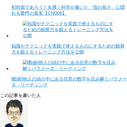
初対面であろうと丸裸！科学が暴いた「指の長さ」に隠
れる驚愕の真実【CN006】
知識やテクニックを実践で使えるものにするための観察
力を鍛えるトレーニング方法を公開
[動画]他人の頭の中にある任意の数字を読み解くパラメー
タ・リーディング
この記事を書いた人