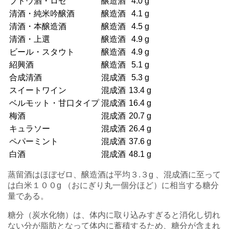
ブドウ酒・ロゼ
醸造酒
4.0 g
清酒・純米吟醸酒
醸造酒
4.1 g
清酒・本醸造酒
醸造酒
4.5 g
清酒・上選
醸造酒
4.9 g
ビール・スタウト
醸造酒
4.9 g
紹興酒
醸造酒
5.1 g
合成清酒
混成酒
5.3 g
スイートワイン
混成酒
13.4 g
ベルモット・甘口タイプ
混成酒
16.4 g
梅酒
混成酒
20.7 g
キュラソー
混成酒
26.4 g
ペパーミント
混成酒
37.6 g
白酒
混成酒
48.1 g
蒸留酒はほぼゼロ、醸造酒は平均３.３g 、混成酒に至って
は白米１００g （おにぎり丸一個分ほど）に相当する糖分
量である。
糖分（炭水化物）は、体内に取り込みすぎると消化し切れ
ない分が脂肪となって体内に蓄積するため、糖分が含まれ